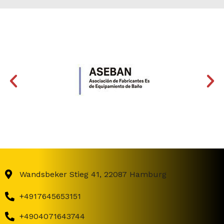
Wandsbeker Stieg 41, 22087 Hamburg
+4917645653151
+4904071643744